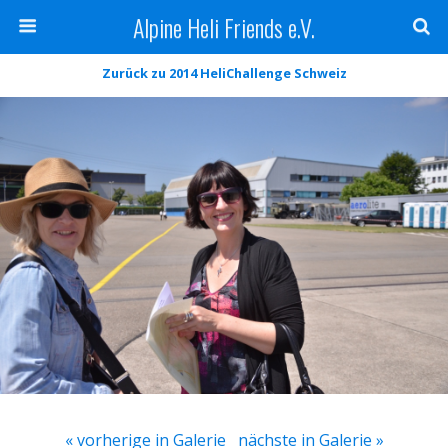
Alpine Heli Friends e.V.
Zurück zu 2014 HeliChallenge Schweiz
« vorherige in Galerie
nächste in Galerie »