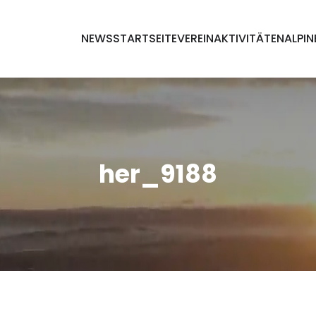
NEWS
STARTSEITE
VEREIN
AKTIVITÄTEN
ALPIN
her_9188