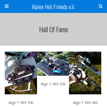
Alpine Heli Friends e.V.
Hall Of Fame
Align T-REX 550
Align T-REX 700
Align T-REX 450